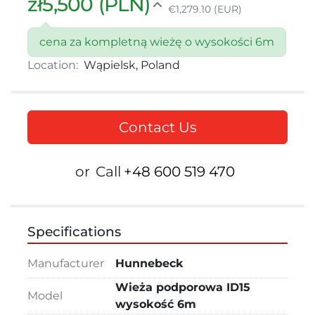
zł5,500 (PLN)
€1,279.10 (EUR)
cena za kompletną wieżę o wysokości 6m
Location:
Wąpielsk, Poland
Contact Us
or
Call
+48 600 519 470
Specifications
Manufacturer
Hunnebeck
Wieża podporowa ID15
Model
wysokość 6m