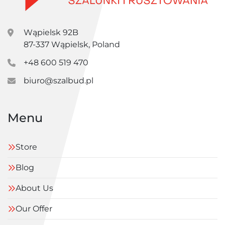
Wąpielsk 92B
87-337 Wąpielsk, Poland
+48 600 519 470
biuro@szalbud.pl
Menu
Store
Blog
About Us
Our Offer