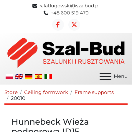
rafal.lugowski@szalbud.pl
+48 600 519 470
facebook
twitter
Menu
Store
Ceiling formwork
Frame supports
20010
Hunnebeck Wieża
podporowa ID15